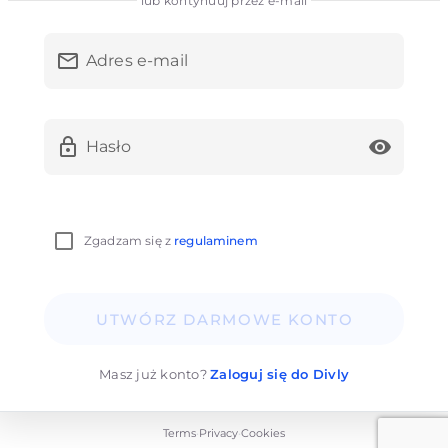
lub kontynuuj przez e-mail
Adres e-mail
Hasło
Zgadzam się z
regulaminem
UTWÓRZ DARMOWE KONTO
Masz już konto?
Zaloguj się do Divly
Terms
Privacy
Cookies
•
•